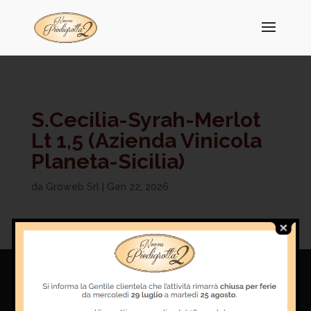
S.Cecilia-Syrah-Merlot
Lt 1,5 (Azienda Vinicola
Planeta-Sicilia)
da
Groweb Srl
|
Gen 22, 2026
Piedigrotta 2 srl
Via Emilia All’Ospizio, 50, 42121 Reggio Emilia RE